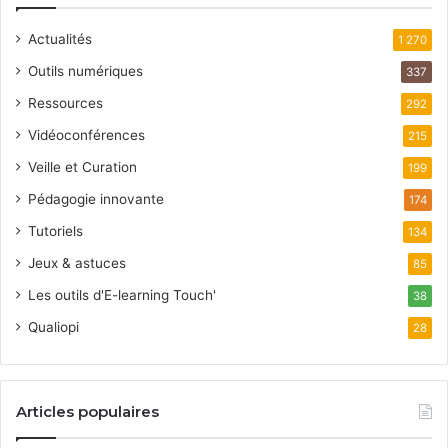
Actualités
1 270
Outils numériques
337
Ressources
292
Vidéoconférences
215
Veille et Curation
199
Pédagogie innovante
174
Tutoriels
134
Jeux & astuces
85
Les outils d'E-learning Touch'
38
Qualiopi
28
Articles populaires