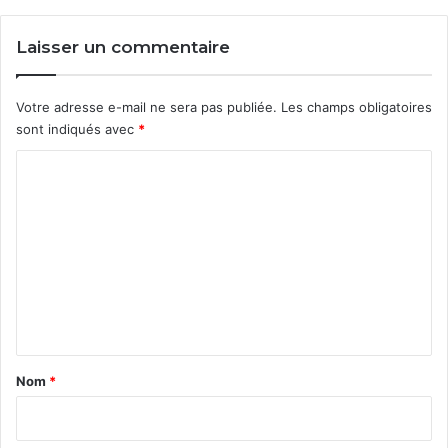
Laisser un commentaire
Votre adresse e-mail ne sera pas publiée.
Les champs obligatoires
sont indiqués avec
*
C
o
m
m
e
n
t
a
Nom
*
i
r