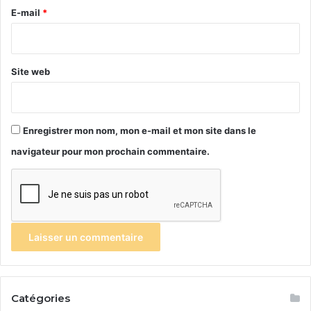
e
E-mail
*
*
Site web
Enregistrer mon nom, mon e-mail et mon site dans le
navigateur pour mon prochain commentaire.
Catégories