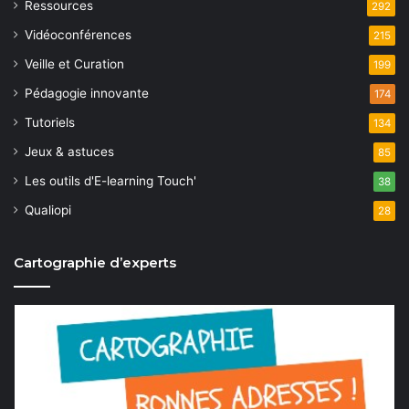
Ressources
292
Vidéoconférences
215
Veille et Curation
199
Pédagogie innovante
174
Tutoriels
134
Jeux & astuces
85
Les outils d'E-learning Touch'
38
Qualiopi
28
Cartographie d’experts