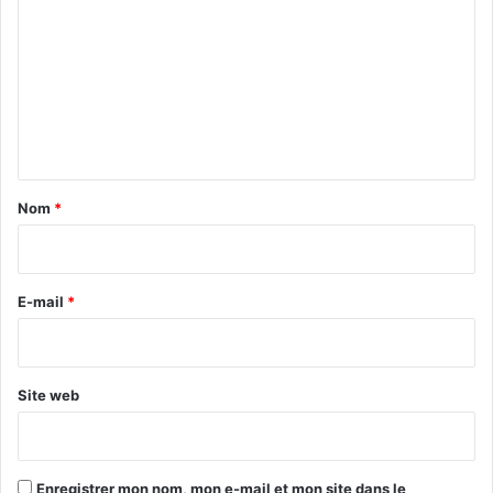
o
m
m
e
n
t
a
Nom
*
i
r
e
E-mail
*
*
Site web
Enregistrer mon nom, mon e-mail et mon site dans le