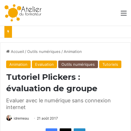
M
Accueil
/
Outils numériques
/
Animation
Animation
Evaluation
Outils numériques
Tutoriels
Tutoriel Plickers :
évaluation de groupe
Evaluer avec le numérique sans connexion
internet
idremeau
21 août 2017
Facebook
X
Linkedin