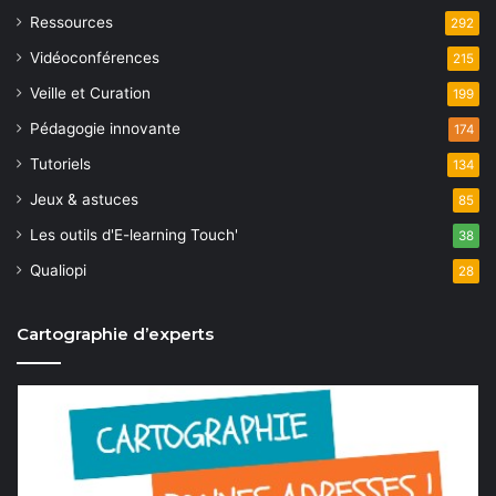
Ressources
292
Vidéoconférences
215
Veille et Curation
199
Pédagogie innovante
174
Tutoriels
134
Jeux & astuces
85
Les outils d'E-learning Touch'
38
Qualiopi
28
Cartographie d’experts