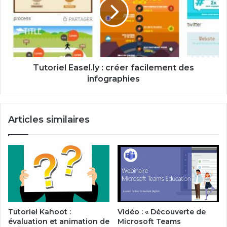
créer
facilement
des
infographies
Tutoriel Easel.ly : créer facilement des
infographies
Articles similaires
Tutoriel Kahoot :
Vidéo : « Découverte de
évaluation et animation de
Microsoft Teams