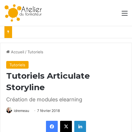
M
Accueil
/
Tutoriels
Tutoriels
Tutoriels Articulate
Storyline
Création de modules elearning
idremeau
7 février 2018
Facebook
X
Linkedin