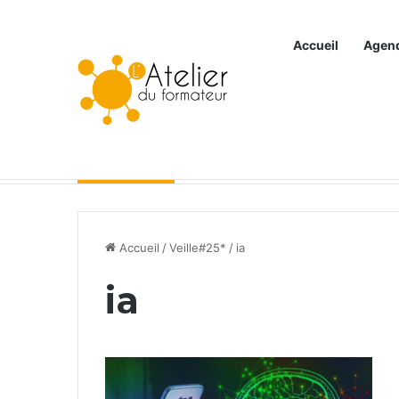
Accueil
Agen
Articles à la une
Accueil
/
Veille#25*
/
ia
ia