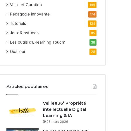
Veille et Curation
199
Pédagogie innovante
174
Tutoriels
134
Jeux & astuces
85
Les outils d'E-learning Touch'
38
Qualiopi
28
Articles populaires
Veille#36* Propriété
intellectuelle Digital
Learning & IA
25 mars 2026