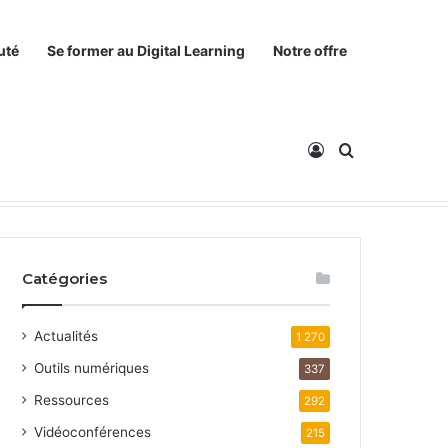
uté
Se former au Digital Learning
Notre offre
Connexion
Rechercher
Catégories
Actualités
1 270
Outils numériques
337
Ressources
292
Vidéoconférences
215