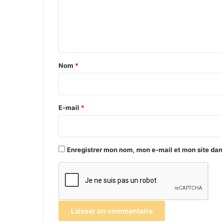
m
e
n
t
a
Nom
*
i
r
e
E-mail
*
*
Enregistrer mon nom, mon e-mail et mon site da