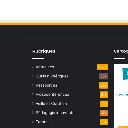
Rubriques
Cartog
Actualités
1 270
Outils numériques
337
Ressources
292
Vidéoconférences
215
Veille et Curation
199
Pédagogie innovante
174
Tutoriels
134