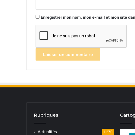
*
Enregistrer mon nom, mon e-mail et mon site da
Rubriques
Cartog
Actualités
1 270