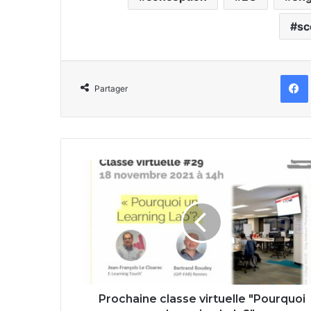
sc
Partager
Prochaine
classe
virtuelle
"Pourquoi
un
Learning
Lab
?"
Prochaine classe virtuelle "Pourquoi