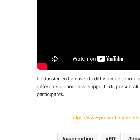
Le
dossier
en lien avec la diffusion de l’enre
différents diaporamas, supports de présentation
participants.
https://www.preventioninfecti
conception
EG
en