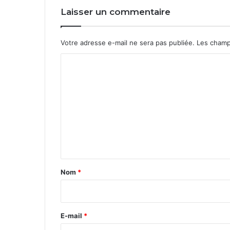
Laisser un commentaire
Votre adresse e-mail ne sera pas publiée.
Les champ
C
o
m
m
e
n
t
a
Nom
*
i
r
e
E-mail
*