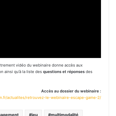
gistrement vidéo du webinaire donne accès aux
 ainsi qu’à la liste des
questions et réponses
des
Accès au dossier du webinaire :
on.fr/actualites/retrouvez-le-webinaire-escape-game-2/
gagement
jeu
multimodalité