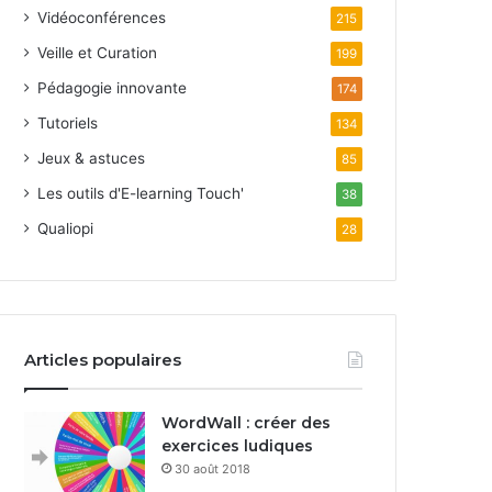
Vidéoconférences
215
Veille et Curation
199
Pédagogie innovante
174
Tutoriels
134
Jeux & astuces
85
Les outils d'E-learning Touch'
38
Qualiopi
28
Articles populaires
WordWall : créer des
exercices ludiques
30 août 2018