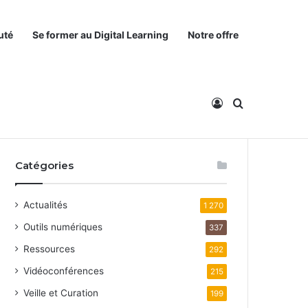
uté
Se former au Digital Learning
Notre offre
Connexion
Rechercher
Catégories
Actualités
1 270
Outils numériques
337
Ressources
292
Vidéoconférences
215
Veille et Curation
199