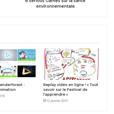
6 serious Games sur la santé
environnementale
Renderforest :
Replay vidéo en ligne ! « Tout
nimation
savoir sur le Festival de
l’apprendre »
2018
12 janvier 2021