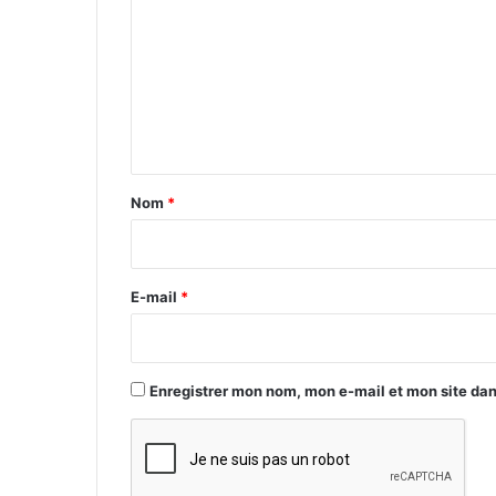
m
m
e
n
t
a
Nom
*
i
r
e
E-mail
*
*
Enregistrer mon nom, mon e-mail et mon site da