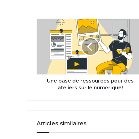
Une
base
de
ressources
pour
des
ateliers
sur
le
numérique!
Une base de ressources pour des
ateliers sur le numérique!
Articles similaires