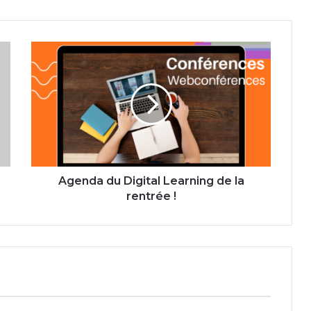
Agenda
du
Digital
Learning
de
la
rentrée
!
Agenda du Digital Learning de la
rentrée !