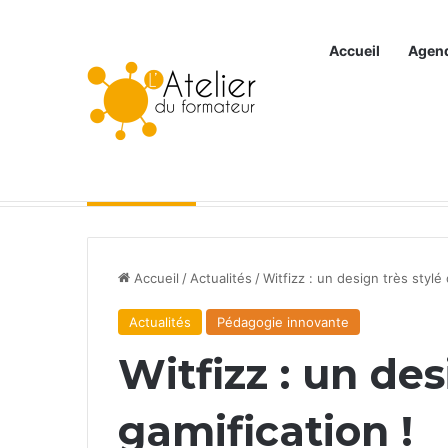
Accueil
Agen
Articles à la une
Accueil
/
Actualités
/
Witfizz : un design très stylé 
Actualités
Pédagogie innovante
Witfizz : un des
gamification !