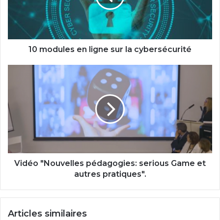
la
cybersécurité
10 modules en ligne sur la cybersécurité
Vidéo
"Nouvelles
pédagogies:
serious
Game
et
autres
pratiques".
Vidéo "Nouvelles pédagogies: serious Game et
autres pratiques".
Articles similaires