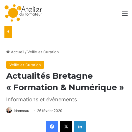
M
Accueil
/
Veille et Curation
Veille et Curation
Actualités Bretagne
« Formation & Numérique »
Informations et évènements
idremeau
26 février 2020
Facebook
X
Linkedin