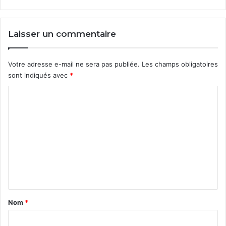
Laisser un commentaire
Votre adresse e-mail ne sera pas publiée.
Les champs obligatoires
sont indiqués avec
*
C
o
m
m
e
n
t
a
Nom
*
i