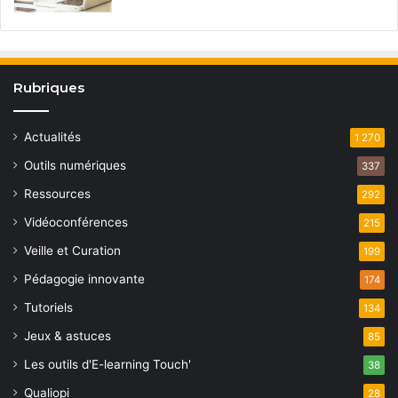
Rubriques
Actualités
1 270
Outils numériques
337
Ressources
292
Vidéoconférences
215
Veille et Curation
199
Pédagogie innovante
174
Tutoriels
134
Jeux & astuces
85
Les outils d'E-learning Touch'
38
Qualiopi
28