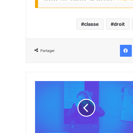
classe
droit
Partager
Astuce
#4
:
le
mode
"Fenêtre"