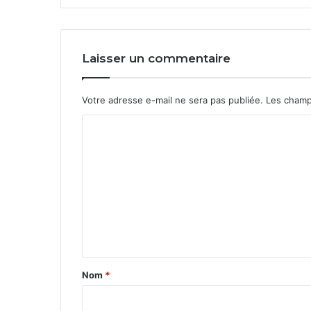
Laisser un commentaire
Votre adresse e-mail ne sera pas publiée.
Les champ
C
o
m
m
e
n
t
a
Nom
*
i