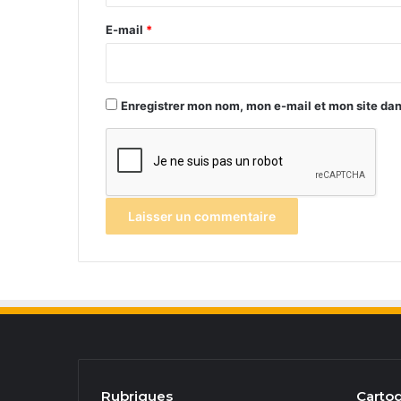
r
e
E-mail
*
*
Enregistrer mon nom, mon e-mail et mon site da
Rubriques
Cartog