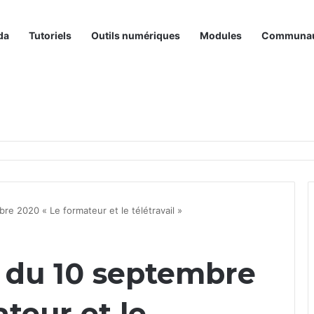
da
Tutoriels
Outils numériques
Modules
Communa
bre 2020 « Le formateur et le télétravail »
e du 10 septembre
teur et le