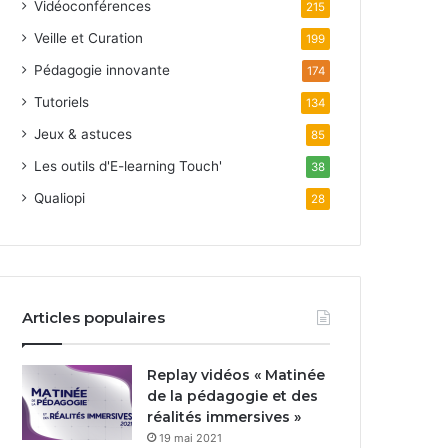
Vidéoconférences
215
Veille et Curation
199
Pédagogie innovante
174
Tutoriels
134
Jeux & astuces
85
Les outils d'E-learning Touch'
38
Qualiopi
28
Articles populaires
Replay vidéos « Matinée
de la pédagogie et des
réalités immersives »
19 mai 2021