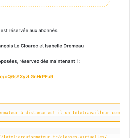
e est réservée aux abonnés.
ançois Le Cloarec
et
Isabelle Dremeau
roposées, réservez dès maintenant !
:
.gle/cQ6sYXyzLGnHrPFu9
ormateur à distance est-il un télétravailleur comme un a
//latelierduformateur.fr/classes-virtuelles/