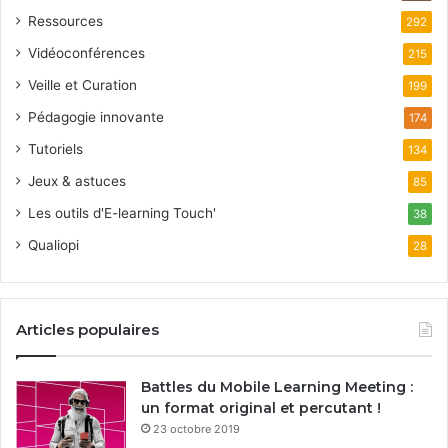
Ressources
292
Vidéoconférences
215
Veille et Curation
199
Pédagogie innovante
174
Tutoriels
134
Jeux & astuces
85
Les outils d'E-learning Touch'
38
Qualiopi
28
Articles populaires
Battles du Mobile Learning Meeting :
un format original et percutant !
23 octobre 2019