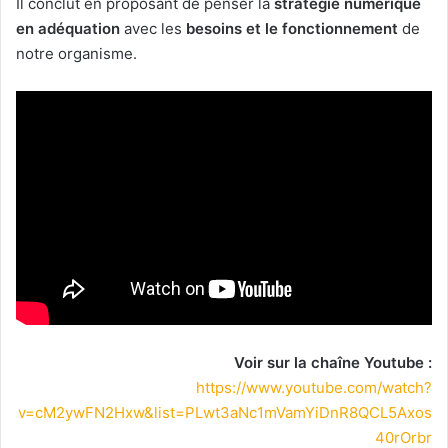
Il conclut en proposant de penser la
stratégie numérique
en adéquation
avec les
besoins et le fonctionnement
de
notre organisme.
Voir sur la chaîne Youtube :
https://www.youtube.com/watch?
v=cM2ywFN2Hxw&list=PLwt3aNc1mVamYiDnR8QCL5Axos
40rOrbr