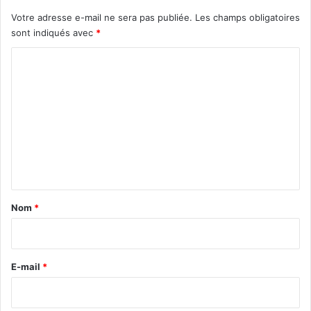
Votre adresse e-mail ne sera pas publiée.
Les champs obligatoires
sont indiqués avec
*
C
o
m
m
e
n
t
a
Nom
*
i
r
e
E-mail
*
*