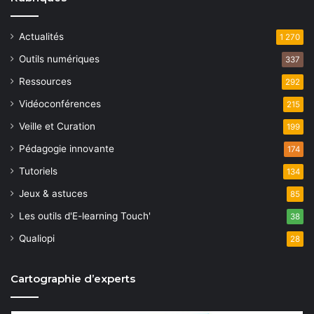
Actualités
1 270
Outils numériques
337
Ressources
292
Vidéoconférences
215
Veille et Curation
199
Pédagogie innovante
174
Tutoriels
134
Jeux & astuces
85
Les outils d'E-learning Touch'
38
Qualiopi
28
Cartographie d’experts