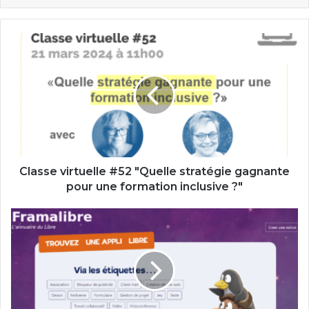
Classe
virtuelle
#52
"Quelle
stratégie
gagnante
pour
une
formation
inclusive
Classe virtuelle #52 "Quelle stratégie gagnante
?"
pour une formation inclusive ?"
Où
trouver
des
outils
libres
?