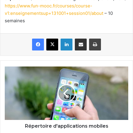
https://www.fun-mooc.fr/courses/course-
v1:enseignementsup+131001+session01/about
– 10
semaines
Facebook
X
Linkedin
Partager par email
Imprimer
Répertoire
d'applications
mobiles
Répertoire d'applications mobiles