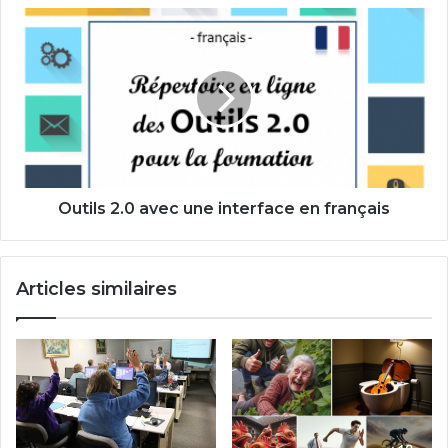
Outils
2.0
avec
une
interface
en
français
Outils 2.0 avec une interface en français
Articles similaires