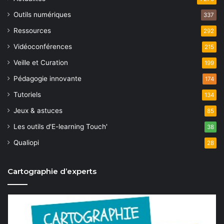
Outils numériques
337
Ressources
292
Vidéoconférences
215
Veille et Curation
199
Pédagogie innovante
174
Tutoriels
134
Jeux & astuces
85
Les outils d'E-learning Touch'
38
Qualiopi
28
Cartographie d’experts