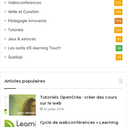
Vidéoconférences
215
Veille et Curation
199
Pédagogie innovante
174
Tutoriels
134
Jeux & astuces
85
Les outils d'E-learning Touch'
38
Qualiopi
28
Articles populaires
Tutoriels OpenCréa : créer des cours
sur le web
10 juillet 2019
Cycle de webconférences « Learning