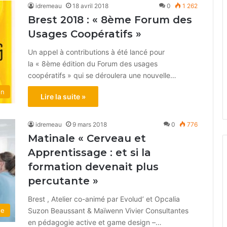
idremeau
18 avril 2018
0
1 262
Brest 2018 : « 8ème Forum des
Usages Coopératifs »
Un appel à contributions à été lancé pour
la « 8ème édition du Forum des usages
coopératifs » qui se déroulera une nouvelle…
on
Lire la suite »
idremeau
9 mars 2018
0
776
Matinale « Cerveau et
Apprentissage : et si la
formation devenait plus
percutante »
Brest , Atelier co-animé par Evolud’ et Opcalia
Suzon Beaussant & Maïwenn Vivier Consultantes
ge
en pédagogie active et game design –…