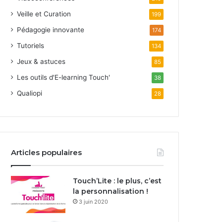
Veille et Curation
199
Pédagogie innovante
174
Tutoriels
134
Jeux & astuces
85
Les outils d'E-learning Touch'
38
Qualiopi
28
Articles populaires
Touch’Lite : le plus, c’est
la personnalisation !
3 juin 2020