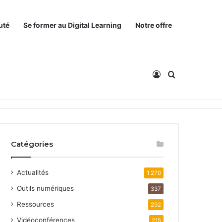
uté
Se former au Digital Learning
Notre offre
Connexion
Rechercher
Catégories
Actualités
1 270
Outils numériques
337
Ressources
292
Vidéoconférences
215