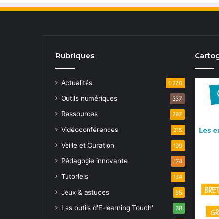
Rubriques
Cartog
Actualités
1 270
Outils numériques
337
Ressources
292
Vidéoconférences
215
Veille et Curation
199
Pédagogie innovante
174
Tutoriels
134
Jeux & astuces
85
Les outils d'E-learning Touch'
38