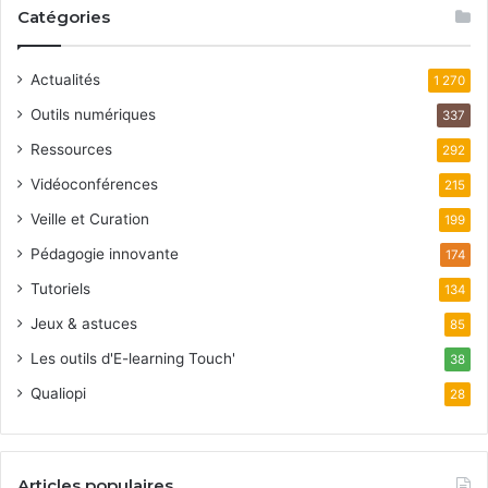
Catégories
Actualités
1 270
Outils numériques
337
Ressources
292
Vidéoconférences
215
Veille et Curation
199
Pédagogie innovante
174
Tutoriels
134
Jeux & astuces
85
Les outils d'E-learning Touch'
38
Qualiopi
28
Articles populaires