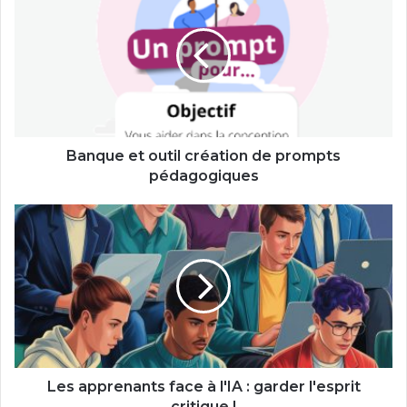
et
outil
création
de
prompts
pédagogiques
Banque et outil création de prompts
pédagogiques
Les
apprenants
face
à
l'IA
:
garder
l'esprit
critique
!
Les apprenants face à l'IA : garder l'esprit
critique !