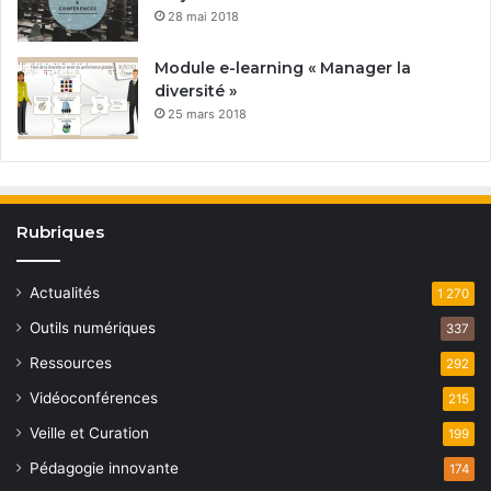
28 mai 2018
Module e-learning « Manager la
diversité »
25 mars 2018
Rubriques
Actualités
1 270
Outils numériques
337
Ressources
292
Vidéoconférences
215
Veille et Curation
199
Pédagogie innovante
174