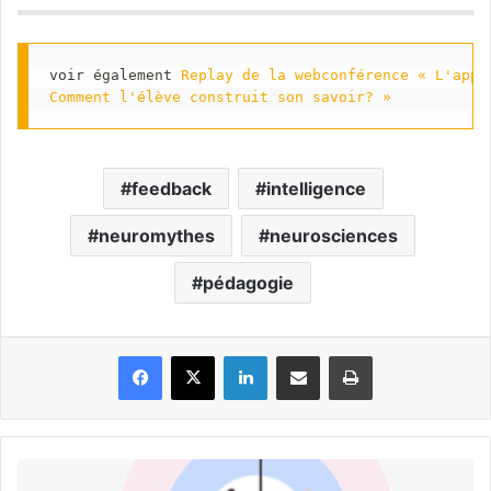
voir également 
Replay de la webconférence « L'appr
Comment l'élève construit son savoir? »
feedback
intelligence
neuromythes
neurosciences
pédagogie
Facebook
X
Linkedin
Partager par email
Imprimer
Banque