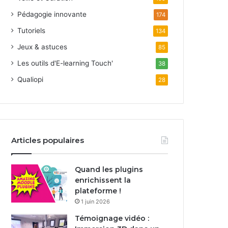
Pédagogie innovante
174
Tutoriels
134
Jeux & astuces
85
Les outils d'E-learning Touch'
38
Qualiopi
28
Articles populaires
Quand les plugins
enrichissent la
plateforme !
1 juin 2026
Témoignage vidéo :