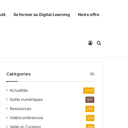
uté
Se former au Digital Learning
Notre offre
Connexion
Rechercher
Catégories
Actualités
1 270
Outils numériques
337
Ressources
292
Vidéoconférences
215
Veille et Curation
199