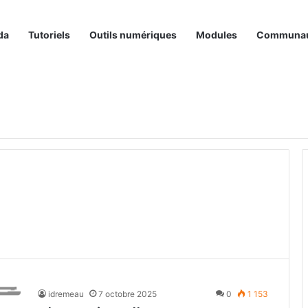
da
Tutoriels
Outils numériques
Modules
Communa
idremeau
7 octobre 2025
0
1 153