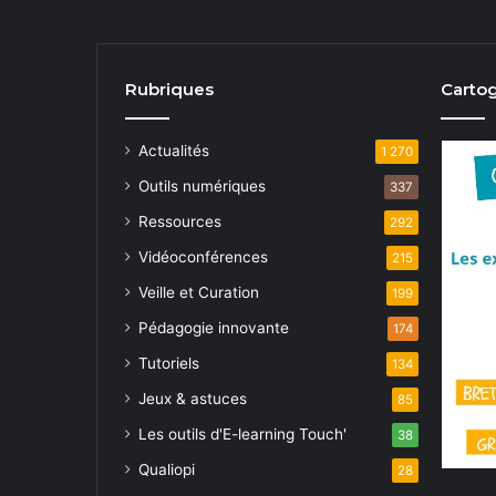
Rubriques
Cartog
Actualités
1 270
Outils numériques
337
Ressources
292
Vidéoconférences
215
Veille et Curation
199
Pédagogie innovante
174
Tutoriels
134
Jeux & astuces
85
Les outils d'E-learning Touch'
38
Qualiopi
28