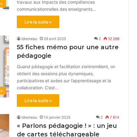
travaux aux impacts des compétences
és
communicationnelles des enseignants…
Lire la suite »
idremeau
29 avril 2025
2
12 299
55 fiches mémo pour une autre
pédagogie
Quand pédagogie et facilitation s’entremêlent, on
obtient des sessions plus dynamiques,
participatives et axées sur l’apprentissage et la
collaboration. C’est…
és
Lire la suite »
idremeau
14 janvier 2025
2
7 614
« Parlons pédagogie ! » : un jeu
de cartes téléchargeable