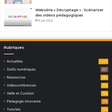
Websérie « Décryptage » : Scénariser
des vidéos pédagogiques
8 juin 2022
Rubriques
Actualités
1 270
Outils numériques
337
Ressources
292
Vidéoconférences
215
Veille et Curation
199
Pédagogie innovante
174
Tutoriels
134