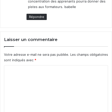
concentration des apprenants pourra donner des
:
pistes aux formateurs. Isabelle
Répondre
Laisser un commentaire
Votre adresse e-mail ne sera pas publiée.
Les champs obligatoires
sont indiqués avec
*
C
o
m
m
e
n