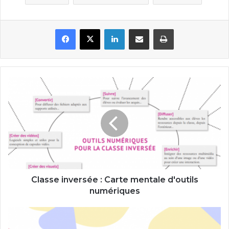
Facebook
X
Linkedin
Partager par email
Imprimer
Classe
inversée
:
Carte
mentale
d'outils
numériques
Classe inversée : Carte mentale d'outils
numériques
Kapwing
: