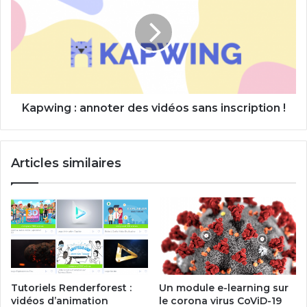
annoter
des
vidéos
sans
inscription
!
Kapwing : annoter des vidéos sans inscription !
Articles similaires
Tutoriels Renderforest :
Un module e-learning sur
vidéos d’animation
le corona virus CoViD-19