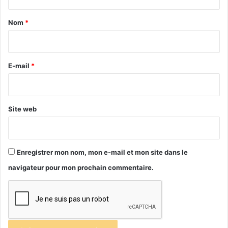
t
a
Nom
*
i
r
e
E-mail
*
*
Site web
Enregistrer mon nom, mon e-mail et mon site dans le
navigateur pour mon prochain commentaire.