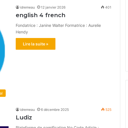
idremeau
12 janvier 2026
401
english 4 french
Fondatrice : Janine Walter Formatrice : Aurelie
Hendy
Lire la suite »
al
idremeau
6 décembre 2025
525
Ludiz
Plateforme de gamification No Code Article :