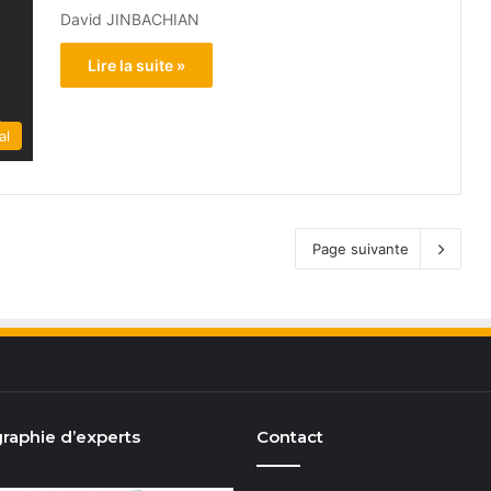
David JINBACHIAN
Lire la suite »
al
Page suivante
raphie d’experts
Contact