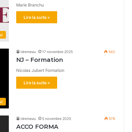
Marie Branchu
Lire la suite »
al
idremeau
17 novembre 2025
542
NJ – Formation
Nicolas Jubert Formation
Lire la suite »
al
idremeau
5 novembre 2025
579
ACCO FORMA