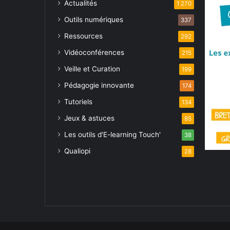
Actualités
1 270
Outils numériques
337
Ressources
292
Vidéoconférences
215
Veille et Curation
199
Pédagogie innovante
174
Tutoriels
134
Jeux & astuces
85
Les outils d'E-learning Touch'
38
Qualiopi
28