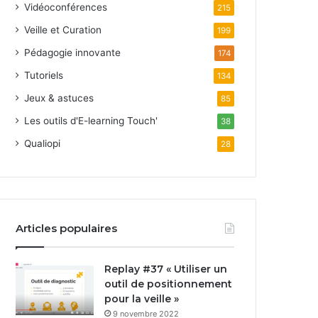
Vidéoconférences
215
Veille et Curation
199
Pédagogie innovante
174
Tutoriels
134
Jeux & astuces
85
Les outils d'E-learning Touch'
38
Qualiopi
28
Articles populaires
Replay #37 « Utiliser un
outil de positionnement
pour la veille »
9 novembre 2022