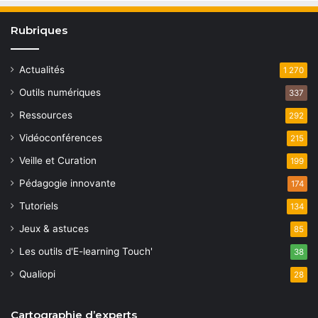
Rubriques
Actualités
1 270
Outils numériques
337
Ressources
292
Vidéoconférences
215
Veille et Curation
199
Pédagogie innovante
174
Tutoriels
134
Jeux & astuces
85
Les outils d'E-learning Touch'
38
Qualiopi
28
Cartographie d’experts