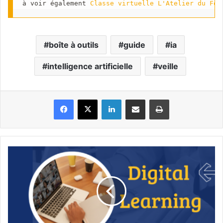
à voir également 
Classe virtuelle L'Atelier du For
boîte à outils
guide
ia
intelligence artificielle
veille
Facebook
X
Linkedin
Partager par email
Imprimer
Agenda
du
Digital
Learning
Novembre
2023