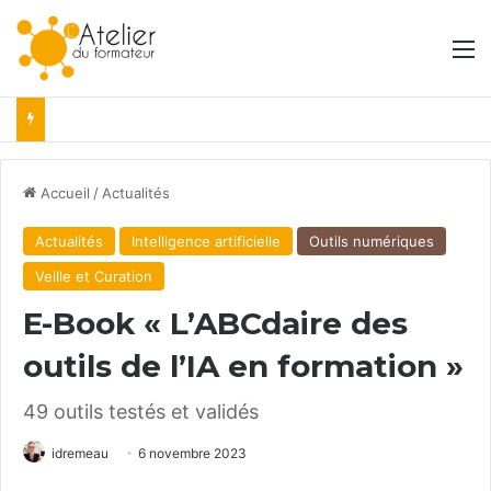
M
Accueil
/
Actualités
Actualités
Intelligence artificielle
Outils numériques
Veille et Curation
E-Book « L’ABCdaire des
outils de l’IA en formation »
49 outils testés et validés
idremeau
6 novembre 2023
Facebook
X
Linkedin