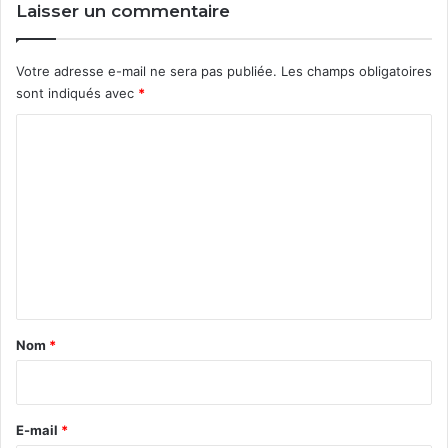
Laisser un commentaire
Votre adresse e-mail ne sera pas publiée.
Les champs obligatoires
sont indiqués avec
*
C
o
m
m
e
n
t
a
Nom
*
i
r
e
E-mail
*