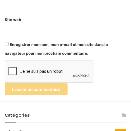
*
Site web
Enregistrer mon nom, mon e-mail et mon site dans le
navigateur pour mon prochain commentaire.
Catégories