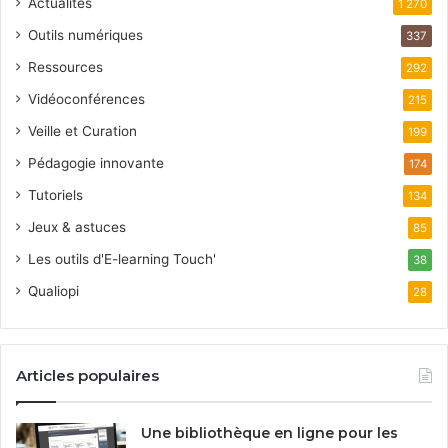
Actualités
1 270
Outils numériques
337
Ressources
292
Vidéoconférences
215
Veille et Curation
199
Pédagogie innovante
174
Tutoriels
134
Jeux & astuces
85
Les outils d'E-learning Touch'
38
Qualiopi
28
Articles populaires
Une bibliothèque en ligne pour les