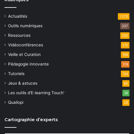
Actualités
1 270
Outils numériques
337
Ressources
292
Vidéoconférences
215
Veille et Curation
199
Pédagogie innovante
174
Tutoriels
134
Jeux & astuces
85
Les outils d'E-learning Touch'
38
Qualiopi
28
Cartographie d’experts