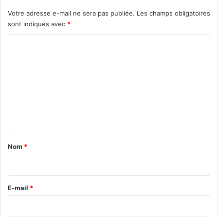
Votre adresse e-mail ne sera pas publiée.
Les champs obligatoires
sont indiqués avec
*
C
o
m
m
e
n
t
a
Nom
*
i
r
e
E-mail
*
*