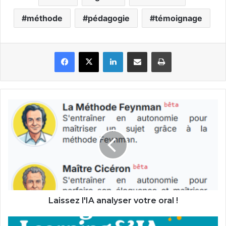
méthode
pédagogie
témoignage
Facebook
X
Linkedin
Partager par email
Imprimer
Laissez
l'IA
analyser
votre
oral
!
Laissez l'IA analyser votre oral !
Agenda