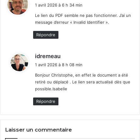
i
1 avril 2026 à 6 h 34 min
t
Le lien du PDF semble ne pas fonctionner. J’ai un
message d’erreur « Invalid Identifier ».
:
Répondre
d
idremeau
i
1 avril 2026 à 8 h 08 min
t
Bonjour Christophe, en effet le document a été
retiré ou déplacé . Le lien sera actualisé dès que
:
possible.Isabelle
Répondre
Laisser un commentaire