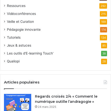
Ressources
292
Vidéoconférences
215
Veille et Curation
199
Pédagogie innovante
174
Tutoriels
134
Jeux & astuces
85
Les outils d'E-learning Touch'
38
Qualiopi
28
Articles populaires
Regards croisés 2/4 « Comment le
numérique outille l’andragogie »
24 mars 2025