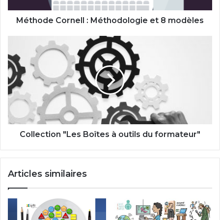
Méthode Cornell : Méthodologie et 8 modèles
Collection
"Les
Boîtes
à
outils
du
formateur"
Collection "Les Boîtes à outils du formateur"
Articles similaires