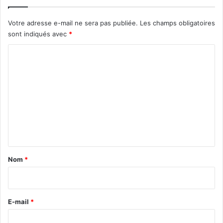
Votre adresse e-mail ne sera pas publiée.
Les champs obligatoires
sont indiqués avec
*
C
o
m
m
e
n
t
a
Nom
*
i
r
e
E-mail
*
*