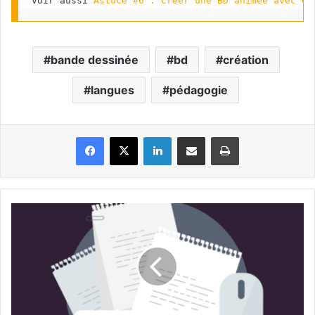
voir aussi 
Astuce #6 : Créer une BD animée avec CA
bande dessinée
bd
création
langues
pédagogie
Facebook
X
Linkedin
Partager par email
Imprimer
Méthode
Cornell
:
Méthodologie
et
8
modèles