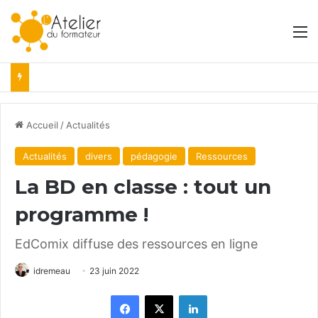
M
Accueil
/
Actualités
Actualités
divers
pédagogie
Ressources
La BD en classe : tout un
programme !
EdComix diffuse des ressources en ligne
idremeau
23 juin 2022
Facebook
X
Linkedin