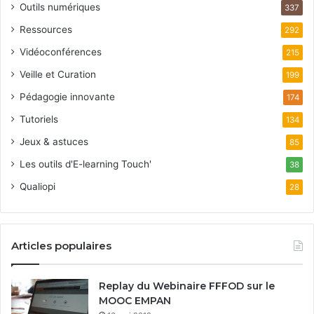
Outils numériques
337
Ressources
292
Vidéoconférences
215
Veille et Curation
199
Pédagogie innovante
174
Tutoriels
134
Jeux & astuces
85
Les outils d'E-learning Touch'
38
Qualiopi
28
Articles populaires
Replay du Webinaire FFFOD sur le
MOOC EMPAN