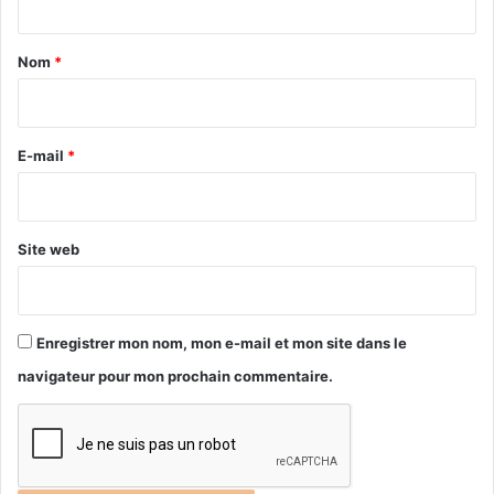
t
a
Nom
*
i
r
e
E-mail
*
*
Site web
Enregistrer mon nom, mon e-mail et mon site dans le
navigateur pour mon prochain commentaire.